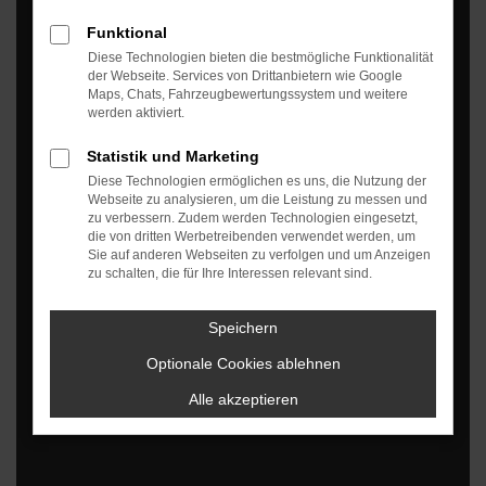
Funktional
Diese Technologien bieten die bestmögliche Funktionalität
der Webseite. Services von Drittanbietern wie Google
Maps, Chats, Fahrzeugbewertungssystem und weitere
werden aktiviert.
Statistik und Marketing
Diese Technologien ermöglichen es uns, die Nutzung der
Webseite zu analysieren, um die Leistung zu messen und
zu verbessern. Zudem werden Technologien eingesetzt,
die von dritten Werbetreibenden verwendet werden, um
Sie auf anderen Webseiten zu verfolgen und um Anzeigen
zu schalten, die für Ihre Interessen relevant sind.
Es wird versucht, Inhalte von
www.allcardealers.de
zu laden. Dabei können
Daten an Dritte weitergegeben werden. Wenn Sie damit einverstanden
Speichern
sind, klicken Sie bitte auf "Bestätigen".
Optionale Cookies ablehnen
Bestätigen
Alle akzeptieren