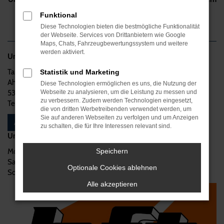
auch zu Ihrem Motor.
Funktional
Diese Technologien bieten die bestmögliche Funktionalität
der Webseite. Services von Drittanbietern wie Google
Maps, Chats, Fahrzeugbewertungssystem und weitere
werden aktiviert.
Unsere Kontaktdaten:
Tankstelle Finder GbR
Statistik und Marketing
Ahrstr. 34
Diese Technologien ermöglichen es uns, die Nutzung der
53925 Kall
Webseite zu analysieren, um die Leistung zu messen und
zu verbessern. Zudem werden Technologien eingesetzt,
Tel.: 02447 - 917401
die von dritten Werbetreibenden verwendet werden, um
Sie auf anderen Webseiten zu verfolgen und um Anzeigen
AKTUELLE PREISE / ANFAHRT
zu schalten, die für Ihre Interessen relevant sind.
Unsere Öffnungszeiten:
Montag - Freitag
07:00-20:00 Uhr
Speichern
Samstag:
07:00-20:00 Uhr
Optionale Cookies ablehnen
Sonn- & Feiertage
10:00-20:00 Uhr
Alle akzeptieren