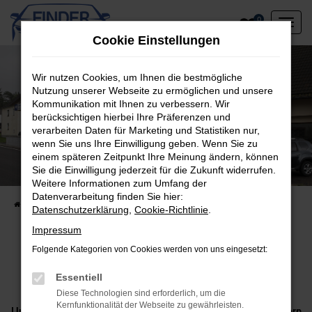
Zum
0
Hauptinhalt
Cookie Einstellungen
springen
Wir nutzen Cookies, um Ihnen die bestmögliche
Nutzung unserer Webseite zu ermöglichen und unsere
Kommunikation mit Ihnen zu verbessern. Wir
berücksichtigen hierbei Ihre Präferenzen und
verarbeiten Daten für Marketing und Statistiken nur,
wenn Sie uns Ihre Einwilligung geben. Wenn Sie zu
einem späteren Zeitpunkt Ihre Meinung ändern, können
Alle Kraftstoffsorten immer günstiger
Sie die Einwilligung jederzeit für die Zukunft widerrufen.
Denn Autofahren soll Freude machen.
Weitere Informationen zum Umfang der
Datenverarbeitung finden Sie hier:
Startseite
Unsere Tankstelle
Datenschutzerklärung
,
Cookie-Richtlinie
.
Impressum
Folgende Kategorien von Cookies werden von uns eingesetzt:
UNSERE TANKSTELLE.
Essentiell
Diese Technologien sind erforderlich, um die
Kernfunktionalität der Webseite zu gewährleisten.
Unser Kraftstoff ist nicht nur gut zu Ihrem Portemonnaie, sondern