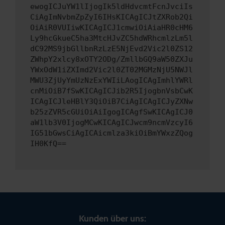
ewogICJuYW1lIjogIk5ldHdvcmtFcnJvciIs
CiAgImNvbmZpZyI6IHsKICAgICJtZXRob2Qi
OiAiR0VUIiwKICAgICJ1cmwiOiAiaHR0cHM6
Ly9hcGkueC5ha3MtcHJvZC5hdWRhcmlzLm5l
dC92MS9jbGllbnRzLzE5NjEvd2Vic2l0ZS12
ZWhpY2xlcy8xOTY2ODg/ZmllbGQ9aW50ZXJu
YWxOdW1iZXImd2Vic2l0ZT02MGMzNjU5NWJl
MWU3ZjUyYmUzNzExYWIiLAogICAgImhlYWRl
cnMiOiB7fSwKICAgICJib2R5IjogbnVsbCwK
ICAgICJleHBlY3QiOiB7CiAgICAgICJyZXNw
b25zZVR5cGUiOiAiIgogICAgfSwKICAgICJ0
aW1lb3V0IjogMCwKICAgICJwcm9ncmVzcyI6
IG51bGwsCiAgICAicmlza3kiOiBmYWxzZQog
IH0KfQ==
Kunden über uns: