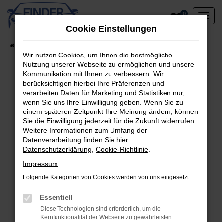
Zum
0
Hauptinhalt
Cookie Einstellungen
springen
Startseite
Fahrzeugangebote
Lagerfahrzeuge am Standort
Wir nutzen Cookies, um Ihnen die bestmögliche
Nutzung unserer Webseite zu ermöglichen und unsere
Kommunikation mit Ihnen zu verbessern. Wir
berücksichtigen hierbei Ihre Präferenzen und
Fehler: Network Error
verarbeiten Daten für Marketing und Statistiken nur,
wenn Sie uns Ihre Einwilligung geben. Wenn Sie zu
Beim Laden ist ein Fehler aufgetreten.
einem späteren Zeitpunkt Ihre Meinung ändern, können
Hier sind ein paar Tipps, die dir helfen können:
Sie die Einwilligung jederzeit für die Zukunft widerrufen.
Weitere Informationen zum Umfang der
Überprüfe deine Firewall und deine
Datenverarbeitung finden Sie hier:
Datenschutzerklärung
,
Cookie-Richtlinie
.
Internetverbindung.
Laden andere Webseiten, zum Beispiel deine
Impressum
Suchmaschine?
Folgende Kategorien von Cookies werden von uns eingesetzt:
Prüfe deine Browsererweiterungen.
Manche Erweiterungen, wie Werbeblocker,
Essentiell
können das Laden bestimmter Seiten
Diese Technologien sind erforderlich, um die
Kernfunktionalität der Webseite zu gewährleisten.
verhindern. Funktioniert die Seite in einem