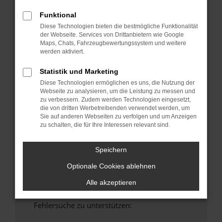
anderen Browser oder in einem privaten
Funktional
Fenster?
Diese Technologien bieten die bestmögliche Funktionalität
Starte dein Gerät neu.
der Webseite. Services von Drittanbietern wie Google
Maps, Chats, Fahrzeugbewertungssystem und weitere
Das kann manchmal helfen, vorübergehende
werden aktiviert.
Probleme zu beheben.
Stelle sicher, dass dein Browser und dein
Statistik und Marketing
Betriebssystem auf dem neuesten Stand
Diese Technologien ermöglichen es uns, die Nutzung der
sind.
Webseite zu analysieren, um die Leistung zu messen und
zu verbessern. Zudem werden Technologien eingesetzt,
Veraltete Software birgt nicht nur ein
die von dritten Werbetreibenden verwendet werden, um
Sicherheitsrisiko, sondern kann auch dazu
Sie auf anderen Webseiten zu verfolgen und um Anzeigen
führen, dass bestimmte Funktionen nicht mehr
zu schalten, die für Ihre Interessen relevant sind.
unterstützt werden.
Wende dich an den Webseitenbetreiber.
Speichern
Wenn du alle oben genannten Schritte versucht
Optionale Cookies ablehnen
hast, kontaktiere uns bitte. Wir werden
versuchen, das Problem zu beheben. Du kannst
Alle akzeptieren
uns diesen Text schicken, um uns bei der
Fehlersuche zu unterstützen: