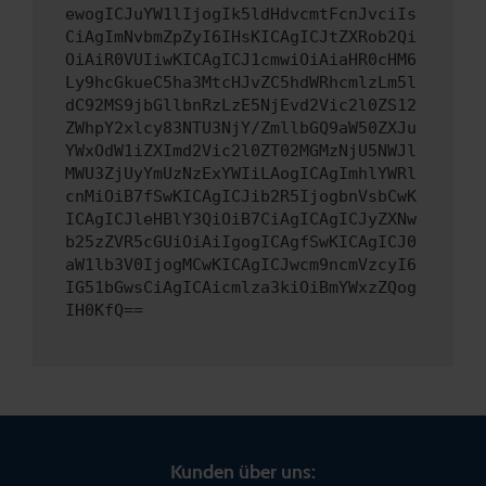
ewogICJuYW1lIjogIk5ldHdvcmtFcnJvciIs
CiAgImNvbmZpZyI6IHsKICAgICJtZXRob2Qi
OiAiR0VUIiwKICAgICJ1cmwiOiAiaHR0cHM6
Ly9hcGkueC5ha3MtcHJvZC5hdWRhcmlzLm5l
dC92MS9jbGllbnRzLzE5NjEvd2Vic2l0ZS12
ZWhpY2xlcy83NTU3NjY/ZmllbGQ9aW50ZXJu
YWxOdW1iZXImd2Vic2l0ZT02MGMzNjU5NWJl
MWU3ZjUyYmUzNzExYWIiLAogICAgImhlYWRl
cnMiOiB7fSwKICAgICJib2R5IjogbnVsbCwK
ICAgICJleHBlY3QiOiB7CiAgICAgICJyZXNw
b25zZVR5cGUiOiAiIgogICAgfSwKICAgICJ0
aW1lb3V0IjogMCwKICAgICJwcm9ncmVzcyI6
IG51bGwsCiAgICAicmlza3kiOiBmYWxzZQog
IH0KfQ==
Kunden über uns: