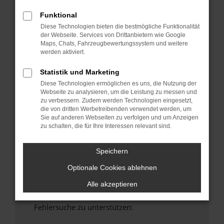
anderen Browser oder in einem privaten
Funktional
Fenster?
Diese Technologien bieten die bestmögliche Funktionalität
Starte dein Gerät neu.
der Webseite. Services von Drittanbietern wie Google
Maps, Chats, Fahrzeugbewertungssystem und weitere
Das kann manchmal helfen, vorübergehende
werden aktiviert.
Probleme zu beheben.
Stelle sicher, dass dein Browser und dein
Statistik und Marketing
Betriebssystem auf dem neuesten Stand
Diese Technologien ermöglichen es uns, die Nutzung der
sind.
Webseite zu analysieren, um die Leistung zu messen und
zu verbessern. Zudem werden Technologien eingesetzt,
Veraltete Software birgt nicht nur ein
die von dritten Werbetreibenden verwendet werden, um
Sicherheitsrisiko, sondern kann auch dazu
Sie auf anderen Webseiten zu verfolgen und um Anzeigen
führen, dass bestimmte Funktionen nicht mehr
zu schalten, die für Ihre Interessen relevant sind.
unterstützt werden.
Wende dich an den Webseitenbetreiber.
Speichern
Wenn du alle oben genannten Schritte versucht
Optionale Cookies ablehnen
hast, kontaktiere uns bitte. Wir werden
versuchen, das Problem zu beheben. Du kannst
Alle akzeptieren
uns diesen Text schicken, um uns bei der
Fehlersuche zu unterstützen: