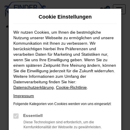
Zum
0
Hauptinhalt
Cookie Einstellungen
springen
Startseite
Fahrzeugangebote
Lagerfahrzeuge am Standort
Wir nutzen Cookies, um Ihnen die bestmögliche
Nutzung unserer Webseite zu ermöglichen und unsere
Kommunikation mit Ihnen zu verbessern. Wir
berücksichtigen hierbei Ihre Präferenzen und
Fehler: Network Error
verarbeiten Daten für Marketing und Statistiken nur,
wenn Sie uns Ihre Einwilligung geben. Wenn Sie zu
Beim Laden ist ein Fehler aufgetreten.
einem späteren Zeitpunkt Ihre Meinung ändern, können
Hier sind ein paar Tipps, die dir helfen können:
Sie die Einwilligung jederzeit für die Zukunft widerrufen.
Weitere Informationen zum Umfang der
Überprüfe deine Firewall und deine
Datenverarbeitung finden Sie hier:
Datenschutzerklärung
,
Cookie-Richtlinie
.
Internetverbindung.
Laden andere Webseiten, zum Beispiel deine
Impressum
Suchmaschine?
Folgende Kategorien von Cookies werden von uns eingesetzt:
Prüfe deine Browsererweiterungen.
Manche Erweiterungen, wie Werbeblocker,
Essentiell
können das Laden bestimmter Seiten
Diese Technologien sind erforderlich, um die
Kernfunktionalität der Webseite zu gewährleisten.
verhindern. Funktioniert die Seite in einem