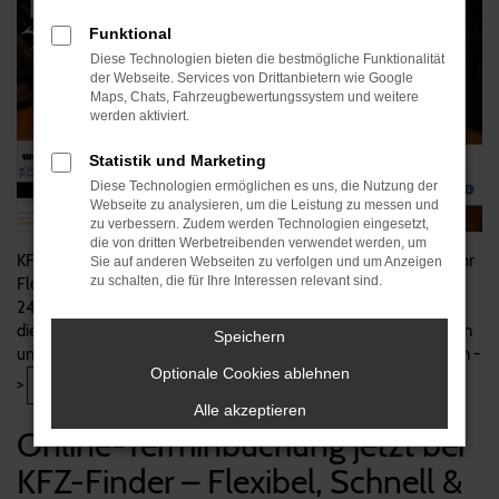
Funktional
Diese Technologien bieten die bestmögliche Funktionalität
der Webseite. Services von Drittanbietern wie Google
Maps, Chats, Fahrzeugbewertungssystem und weitere
werden aktiviert.
Statistik und Marketing
Diese Technologien ermöglichen es uns, die Nutzung der
Webseite zu analysieren, um die Leistung zu messen und
zu verbessern. Zudem werden Technologien eingesetzt,
die von dritten Werbetreibenden verwendet werden, um
KFZ-Finder bietet jetzt eine Online-Terminbuchung für noch mehr
Sie auf anderen Webseiten zu verfolgen und um Anzeigen
zu schalten, die für Ihre Interessen relevant sind.
Flexibilität und Komfort! Kunden können ihren Werkstatt-Termin
24/7 einfach online buchen – ohne Anruf, ohne Wartezeit. Wähle
die gewünschte Serviceleistung, sichere dir deinen Wunschtermin
Speichern
und profitiere von unserem ausgezeichneten Service. Jetzt testen -
Optionale Cookies ablehnen
>
Jetzt Termin buchen!
Alle akzeptieren
Online-Terminbuchung jetzt bei
KFZ-Finder – Flexibel, Schnell &