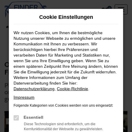
Zum
0
Hauptinhalt
Cookie Einstellungen
springen
Startseite
Unternehmen
Online Magazin
Wir nutzen Cookies, um Ihnen die bestmögliche
Nutzung unserer Webseite zu ermöglichen und unsere
Kommunikation mit Ihnen zu verbessern. Wir
berücksichtigen hierbei Ihre Präferenzen und
verarbeiten Daten für Marketing und Statistiken nur,
wenn Sie uns Ihre Einwilligung geben. Wenn Sie zu
Online-Terminbuchung jetzt bei KFZ-
einem späteren Zeitpunkt Ihre Meinung ändern, können
Finder – Flexibel, Schnell & Einfach!
Sie die Einwilligung jederzeit für die Zukunft widerrufen.
Weitere Informationen zum Umfang der
Datenverarbeitung finden Sie hier:
Plane deinen Werkstatt-Termin bequem
Datenschutzerklärung
,
Cookie-Richtlinie
.
online, ohne Anruf und ohne Wartezeit –
Impressum
genau dann, wenn es dir passt!
Folgende Kategorien von Cookies werden von uns eingesetzt:
Essentiell
Diese Technologien sind erforderlich, um die
Kernfunktionalität der Webseite zu gewährleisten.