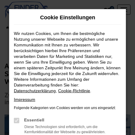
Zum
0
Hauptinhalt
Cookie Einstellungen
springen
Startseite
Unternehmen
Online Magazin
Wir nutzen Cookies, um Ihnen die bestmögliche
Nutzung unserer Webseite zu ermöglichen und unsere
Kommunikation mit Ihnen zu verbessern. Wir
berücksichtigen hierbei Ihre Präferenzen und
verarbeiten Daten für Marketing und Statistiken nur,
wenn Sie uns Ihre Einwilligung geben. Wenn Sie zu
Alte Liebe rostet nicht! - Zwei Mercedes
einem späteren Zeitpunkt Ihre Meinung ändern, können
SL W107 nach der Reparatur in unserer
Sie die Einwilligung jederzeit für die Zukunft widerrufen.
Weitere Informationen zum Umfang der
Werkstatt
Datenverarbeitung finden Sie hier:
Datenschutzerklärung
,
Cookie-Richtlinie
.
Zwei Mercedes SL W107 nach der Reparatur
Impressum
in unserer Werkstatt
Folgende Kategorien von Cookies werden von uns eingesetzt:
Essentiell
Diese Technologien sind erforderlich, um die
Kernfunktionalität der Webseite zu gewährleisten.