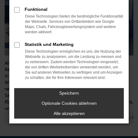
Funktional
Diese Technologien bieten die bestmögliche Funktionalität
der Webseite. Services von Drittanbietern wie Google
Maps, Chats, Fahrzeugbewertungssystem und weitere
werden aktiviert.
Statistik und Marketing
Diese Technologien ermöglichen es uns, die Nutzung der
Webseite zu analysieren, um die Leistung zu messen und
zu verbessern. Zudem werden Technologien eingesetzt,
Alte Liebe rostet nicht! - Zwei Mercedes SL W107 nach der
die von dritten Werbetreibenden verwendet werden, um
Reparatur in unserer Werkstatt
Sie auf anderen Webseiten zu verfolgen und um Anzeigen
In unserer Werkstatt stehen zwei atemberaubende Mercedes SL
zu schalten, die für Ihre Interessen relevant sind.
W107, die darauf warten, von unseren erfahrenen Technikern in
neuem Glanz erstrahlen zu lassen. Mit unserem erstklassigen
Speichern
Service und Fachwissen sorgen wir dafür, dass diese zeitlosen
Klassiker wieder auf den Straßen fahren können. Vertrauen Sie uns,
Optionale Cookies ablehnen
um Ihrem Mercedes SL den besten Service zu bieten.
Alle akzeptieren
 #MercedesSL #Klassiker #Werkstatt #kfzfinder #kfzfi