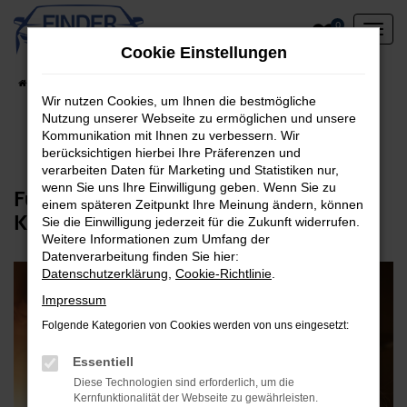
Zum
0
Hauptinhalt
Cookie Einstellungen
springen
Startseite
Unternehmen
Online Magazin
Wir nutzen Cookies, um Ihnen die bestmögliche
Nutzung unserer Webseite zu ermöglichen und unsere
Kommunikation mit Ihnen zu verbessern. Wir
berücksichtigen hierbei Ihre Präferenzen und
verarbeiten Daten für Marketing und Statistiken nur,
wenn Sie uns Ihre Einwilligung geben. Wenn Sie zu
Für Komfort und Sicherheit: Unser
einem späteren Zeitpunkt Ihre Meinung ändern, können
Klimaservice
Sie die Einwilligung jederzeit für die Zukunft widerrufen.
Weitere Informationen zum Umfang der
Datenverarbeitung finden Sie hier:
Datenschutzerklärung
,
Cookie-Richtlinie
.
Impressum
Folgende Kategorien von Cookies werden von uns eingesetzt:
Essentiell
Diese Technologien sind erforderlich, um die
Kernfunktionalität der Webseite zu gewährleisten.