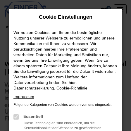
Zum
0
Hauptinhalt
Cookie Einstellungen
springen
Startseite
Unternehmen
Online Magazin
Wir nutzen Cookies, um Ihnen die bestmögliche
Nutzung unserer Webseite zu ermöglichen und unsere
Kommunikation mit Ihnen zu verbessern. Wir
berücksichtigen hierbei Ihre Präferenzen und
verarbeiten Daten für Marketing und Statistiken nur,
wenn Sie uns Ihre Einwilligung geben. Wenn Sie zu
Wir halten unsere Gewerbekunden Mobil
einem späteren Zeitpunkt Ihre Meinung ändern, können
| Neuer Werkstattersatzbus
Sie die Einwilligung jederzeit für die Zukunft widerrufen.
Weitere Informationen zum Umfang der
Datenverarbeitung finden Sie hier:
Wir wissen, wie wichtig der Erhalt der
Datenschutzerklärung
,
Cookie-Richtlinie
.
Mobilität grade für unsere Gewerbekunden
Impressum
ist. Aus diesem Grund haben wir jetzt auch
einen Mercedes Sprinter als Werkstatt- und
Folgende Kategorien von Cookies werden von uns eingesetzt:
Unfallersatzwagen mit in unserer
Essentiell
Firmenflotte.
Diese Technologien sind erforderlich, um die
Kernfunktionalität der Webseite zu gewährleisten.