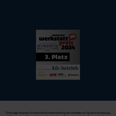
1
Ehemaliger Neupreis (Unverbindliche Preisempfehlung des Herstellers am Tag der Erstzulassung).