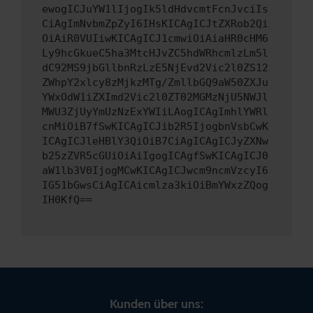
ewogICJuYW1lIjogIk5ldHdvcmtFcnJvciIs
CiAgImNvbmZpZyI6IHsKICAgICJtZXRob2Qi
OiAiR0VUIiwKICAgICJ1cmwiOiAiaHR0cHM6
Ly9hcGkueC5ha3MtcHJvZC5hdWRhcmlzLm5l
dC92MS9jbGllbnRzLzE5NjEvd2Vic2l0ZS12
ZWhpY2xlcy8zMjkzMTg/ZmllbGQ9aW50ZXJu
YWxOdW1iZXImd2Vic2l0ZT02MGMzNjU5NWJl
MWU3ZjUyYmUzNzExYWIiLAogICAgImhlYWRl
cnMiOiB7fSwKICAgICJib2R5IjogbnVsbCwK
ICAgICJleHBlY3QiOiB7CiAgICAgICJyZXNw
b25zZVR5cGUiOiAiIgogICAgfSwKICAgICJ0
aW1lb3V0IjogMCwKICAgICJwcm9ncmVzcyI6
IG51bGwsCiAgICAicmlza3kiOiBmYWxzZQog
IH0KfQ==
Kunden über uns: