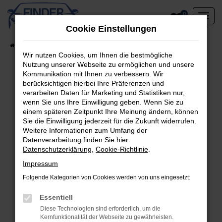
Zum
0
Hauptinhalt
Cookie Einstellungen
springen
Startseite
Fahrzeugangebote
Lagerfahrzeuge am Standort
Wir nutzen Cookies, um Ihnen die bestmögliche
Nutzung unserer Webseite zu ermöglichen und unsere
Kommunikation mit Ihnen zu verbessern. Wir
berücksichtigen hierbei Ihre Präferenzen und
Fehler: Network Error
verarbeiten Daten für Marketing und Statistiken nur,
wenn Sie uns Ihre Einwilligung geben. Wenn Sie zu
Beim Laden ist ein Fehler aufgetreten.
einem späteren Zeitpunkt Ihre Meinung ändern, können
Hier sind ein paar Tipps, die dir helfen können:
Sie die Einwilligung jederzeit für die Zukunft widerrufen.
Weitere Informationen zum Umfang der
Überprüfe deine Firewall und deine
Datenverarbeitung finden Sie hier:
Datenschutzerklärung
,
Cookie-Richtlinie
.
Internetverbindung.
Laden andere Webseiten, zum Beispiel deine
Impressum
Suchmaschine?
Folgende Kategorien von Cookies werden von uns eingesetzt:
Prüfe deine Browsererweiterungen.
Manche Erweiterungen, wie Werbeblocker,
Essentiell
können das Laden bestimmter Seiten
Diese Technologien sind erforderlich, um die
Kernfunktionalität der Webseite zu gewährleisten.
verhindern. Funktioniert die Seite in einem