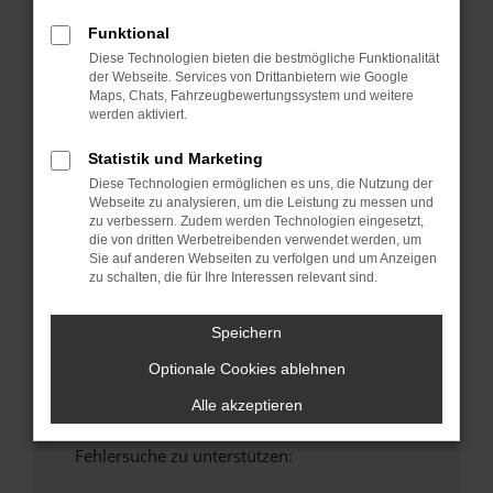
anderen Browser oder in einem privaten
Funktional
Fenster?
Diese Technologien bieten die bestmögliche Funktionalität
Starte dein Gerät neu.
der Webseite. Services von Drittanbietern wie Google
Maps, Chats, Fahrzeugbewertungssystem und weitere
Das kann manchmal helfen, vorübergehende
werden aktiviert.
Probleme zu beheben.
Stelle sicher, dass dein Browser und dein
Statistik und Marketing
Betriebssystem auf dem neuesten Stand
Diese Technologien ermöglichen es uns, die Nutzung der
sind.
Webseite zu analysieren, um die Leistung zu messen und
zu verbessern. Zudem werden Technologien eingesetzt,
Veraltete Software birgt nicht nur ein
die von dritten Werbetreibenden verwendet werden, um
Sicherheitsrisiko, sondern kann auch dazu
Sie auf anderen Webseiten zu verfolgen und um Anzeigen
führen, dass bestimmte Funktionen nicht mehr
zu schalten, die für Ihre Interessen relevant sind.
unterstützt werden.
Wende dich an den Webseitenbetreiber.
Speichern
Wenn du alle oben genannten Schritte versucht
Optionale Cookies ablehnen
hast, kontaktiere uns bitte. Wir werden
versuchen, das Problem zu beheben. Du kannst
Alle akzeptieren
uns diesen Text schicken, um uns bei der
Fehlersuche zu unterstützen: