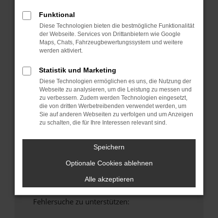
anderen Browser oder in einem privaten
Funktional
Fenster?
Diese Technologien bieten die bestmögliche Funktionalität
Starte dein Gerät neu.
der Webseite. Services von Drittanbietern wie Google
Maps, Chats, Fahrzeugbewertungssystem und weitere
Das kann manchmal helfen, vorübergehende
werden aktiviert.
Probleme zu beheben.
Stelle sicher, dass dein Browser und dein
Statistik und Marketing
Betriebssystem auf dem neuesten Stand
Diese Technologien ermöglichen es uns, die Nutzung der
sind.
Webseite zu analysieren, um die Leistung zu messen und
zu verbessern. Zudem werden Technologien eingesetzt,
Veraltete Software birgt nicht nur ein
die von dritten Werbetreibenden verwendet werden, um
Sicherheitsrisiko, sondern kann auch dazu
Sie auf anderen Webseiten zu verfolgen und um Anzeigen
führen, dass bestimmte Funktionen nicht mehr
zu schalten, die für Ihre Interessen relevant sind.
unterstützt werden.
Wende dich an den Webseitenbetreiber.
Speichern
Wenn du alle oben genannten Schritte versucht
Optionale Cookies ablehnen
hast, kontaktiere uns bitte. Wir werden
versuchen, das Problem zu beheben. Du kannst
Alle akzeptieren
uns diesen Text schicken, um uns bei der
Fehlersuche zu unterstützen: