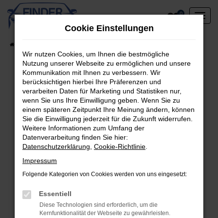
Zum
0
Hauptinhalt
Cookie Einstellungen
springen
Startseite
Fahrzeugangebote
Lagerfahrzeuge am Standort
Wir nutzen Cookies, um Ihnen die bestmögliche
Nutzung unserer Webseite zu ermöglichen und unsere
Kommunikation mit Ihnen zu verbessern. Wir
berücksichtigen hierbei Ihre Präferenzen und
Fehler: Network Error
verarbeiten Daten für Marketing und Statistiken nur,
wenn Sie uns Ihre Einwilligung geben. Wenn Sie zu
Beim Laden ist ein Fehler aufgetreten.
einem späteren Zeitpunkt Ihre Meinung ändern, können
Hier sind ein paar Tipps, die dir helfen können:
Sie die Einwilligung jederzeit für die Zukunft widerrufen.
Weitere Informationen zum Umfang der
Überprüfe deine Firewall und deine
Datenverarbeitung finden Sie hier:
Datenschutzerklärung
,
Cookie-Richtlinie
.
Internetverbindung.
Laden andere Webseiten, zum Beispiel deine
Impressum
Suchmaschine?
Folgende Kategorien von Cookies werden von uns eingesetzt:
Prüfe deine Browsererweiterungen.
Manche Erweiterungen, wie Werbeblocker,
Essentiell
können das Laden bestimmter Seiten
Diese Technologien sind erforderlich, um die
Kernfunktionalität der Webseite zu gewährleisten.
verhindern. Funktioniert die Seite in einem