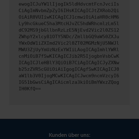
ewogICJuYW1lIjogIk5ldHdvcmtFcnJvciIs
CiAgImNvbmZpZyI6IHsKICAgICJtZXRob2Qi
OiAiR0VUIiwKICAgICJ1cmwiOiAiaHR0cHM6
Ly9hcGkueC5ha3MtcHJvZC5hdWRhcmlzLm5l
dC92MS9jbGllbnRzLzE5NjEvd2Vic2l0ZS12
ZWhpY2xlcy81OTY5NDc/ZmllbGQ9aW50ZXJu
YWxOdW1iZXImd2Vic2l0ZT02MGMzNjU5NWJl
MWU3ZjUyYmUzNzExYWIiLAogICAgImhlYWRl
cnMiOiB7fSwKICAgICJib2R5IjogbnVsbCwK
ICAgICJleHBlY3QiOiB7CiAgICAgICJyZXNw
b25zZVR5cGUiOiAiIgogICAgfSwKICAgICJ0
aW1lb3V0IjogMCwKICAgICJwcm9ncmVzcyI6
IG51bGwsCiAgICAicmlza3kiOiBmYWxzZQog
IH0KfQ==
Kunden über uns: